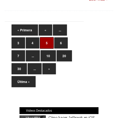
« Primera
«
...
3
4
5
6
7
...
10
20
30
...
»
Última »
Videos Destacados
Cómo hacer Jailbreak en iOS