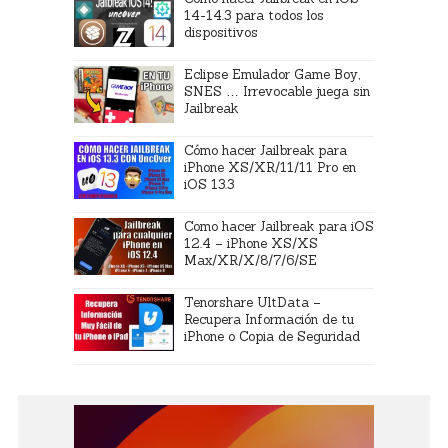
14-14.3 para todos los
dispositivos
Eclipse Emulador Game Boy,
SNES … Irrevocable juega sin
Jailbreak
Cómo hacer Jailbreak para
iPhone XS/XR/11/11 Pro en
iOS 13.3
Como hacer Jailbreak para iOS
12.4 – iPhone XS/XS
Max/XR/X/8/7/6/SE
Tenorshare UltData –
Recupera Información de tu
iPhone o Copia de Seguridad