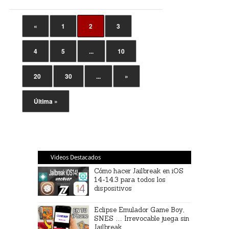
«
1
2
3
4
5
...
10
20
30
...
»
Última »
Videos Destacados
Cómo hacer Jailbreak en iOS
14-14.3 para todos los
dispositivos
Eclipse Emulador Game Boy,
SNES … Irrevocable juega sin
Jailbreak