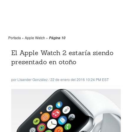
Portada
»
Apple Watch
»
Página 10
El Apple Watch 2 estaría siendo
presentado en otoño
por
Lisander González
/
22 de enero del 2016 10:24 PM EST