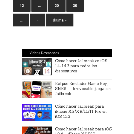
12
...
20
30
...
»
Última »
Videos Destacados
Cómo hacer Jailbreak en iOS
14-14.3 para todos los
dispositivos
Eclipse Emulador Game Boy,
SNES … Irrevocable juega sin
Jailbreak
Cómo hacer Jailbreak para
iPhone XS/XR/11/11 Pro en
iOS 13.3
Como hacer Jailbreak para iOS