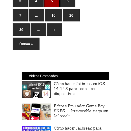
3
4
5
6
7
...
10
20
30
...
»
Última »
Videos Destacados
Cómo hacer Jailbreak en iOS
14-14.3 para todos los
dispositivos
Eclipse Emulador Game Boy,
SNES … Irrevocable juega sin
Jailbreak
Cómo hacer Jailbreak para