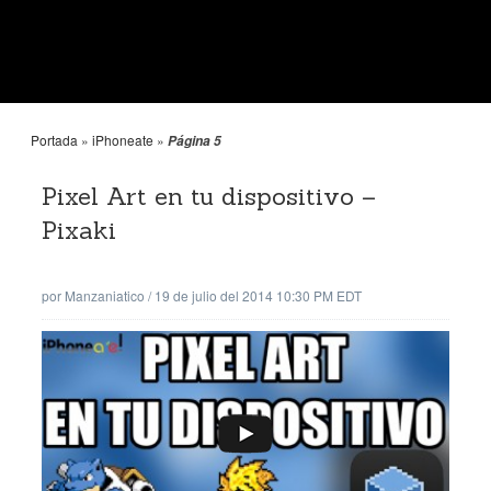
Portada
»
iPhoneate
»
Página 5
Pixel Art en tu dispositivo –
Pixaki
por
Manzaniatico
/
19 de julio del 2014 10:30 PM EDT