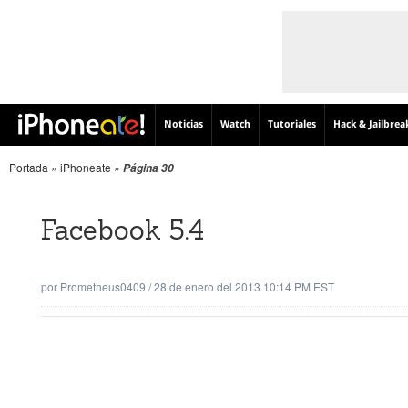
Noticias
Watch
Tutoriales
Hack & Jailbrea
Portada
»
iPhoneate
»
Página 30
Facebook 5.4
por
Prometheus0409
/
28 de enero del 2013 10:14 PM EST