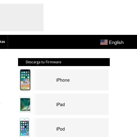
English
tas
Descarga tu Firmware
iPhone
iPad
iPod