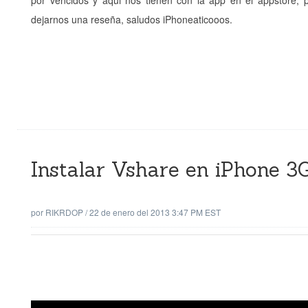
por vencidos y aqui nos tienen con la app en el appstore, p
dejarnos una reseña, saludos iPhoneaticooos.
Instalar Vshare en iPhone 3
por
RIKRDOP
/
22 de enero del 2013 3:47 PM EST