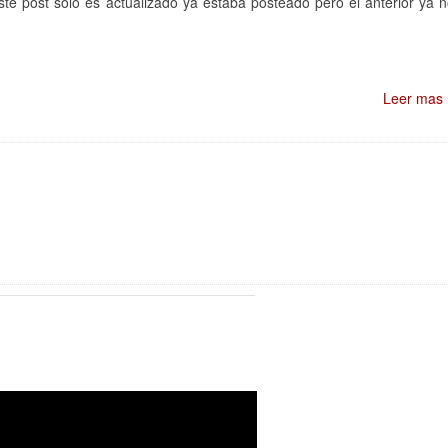
e post solo es actualizado ya estaba posteado pero el anterior ya 
Leer mas