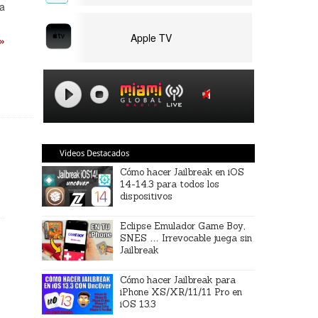
va
Apple TV
 »
Videos Destacados
Cómo hacer Jailbreak en iOS
14-14.3 para todos los
dispositivos
Eclipse Emulador Game Boy,
SNES … Irrevocable juega sin
Jailbreak
Cómo hacer Jailbreak para
iPhone XS/XR/11/11 Pro en
iOS 13.3