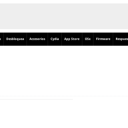
k
Desbloquea
Accesorios
Cydia
App Store
OSx
Firmware
Respues