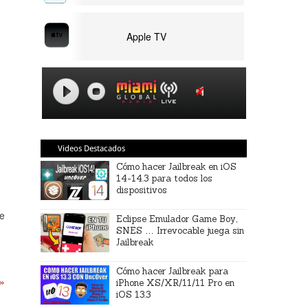
Apple TV
Videos Destacados
Cómo hacer Jailbreak en iOS
14-14.3 para todos los
dispositivos
ce
Eclipse Emulador Game Boy,
SNES … Irrevocable juega sin
Jailbreak
Cómo hacer Jailbreak para
 »
iPhone XS/XR/11/11 Pro en
iOS 13.3