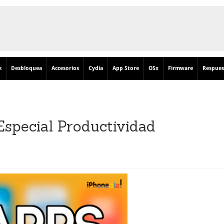
k
Desbloquea
Accesorios
Cydia
App Store
OSx
Firmware
Respues
special Productividad