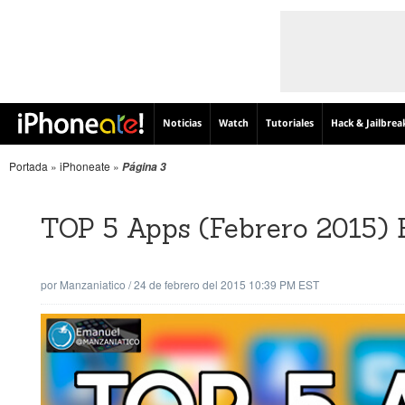
Noticias
Watch
Tutoriales
Hack & Jailbrea
Portada
»
iPhoneate
»
Página 3
TOP 5 Apps (Febrero 2015) E
por
Manzaniatico
/
24 de febrero del 2015 10:39 PM EST