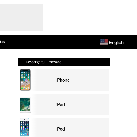
English
tas
Descarga tu Firmware
iPhone
iPad
iPod