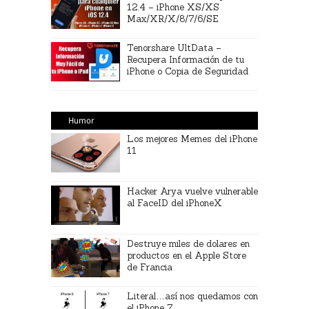
12.4 – iPhone XS/XS
Max/XR/X/8/7/6/SE
Tenorshare UltData –
Recupera Información de tu
iPhone o Copia de Seguridad
Humor
Los mejores Memes del iPhone
11
Hacker Arya vuelve vulnerable
al FaceID del iPhoneX
Destruye miles de dolares en
productos en el Apple Store
de Francia
Literal…así nos quedamos con
el iPhone 7