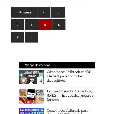
« Primera
«
...
3
4
5
6
7
»
Videos Destacados
Cómo hacer Jailbreak en iOS
14-14.3 para todos los
dispositivos
Eclipse Emulador Game Boy,
SNES … Irrevocable juega sin
Jailbreak
Cómo hacer Jailbreak para