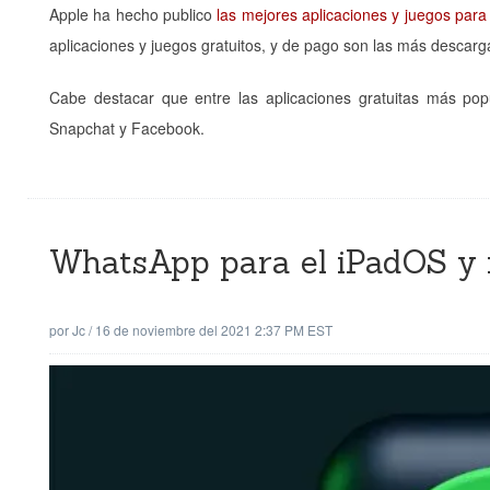
Apple ha hecho publico
las mejores aplicaciones y juegos para
aplicaciones y juegos gratuitos, y de pago son las más descar
Cabe destacar que entre las aplicaciones gratuitas más po
Snapchat y Facebook.
WhatsApp para el iPadOS y 
por
Jc
/
16 de noviembre del 2021 2:37 PM EST