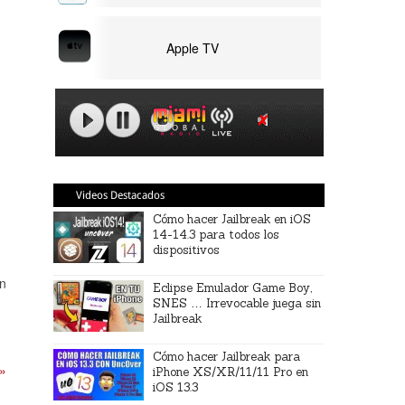
Apple TV
Videos Destacados
Cómo hacer Jailbreak en iOS
14-14.3 para todos los
dispositivos
ón
Eclipse Emulador Game Boy,
SNES … Irrevocable juega sin
Jailbreak
Cómo hacer Jailbreak para
 »
iPhone XS/XR/11/11 Pro en
iOS 13.3