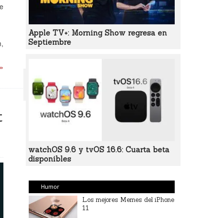
ue
Apple TV+: Morning Show regresa en
Septiembre
m,
 »
t
watchOS 9.6 y tvOS 16.6: Cuarta beta
disponibles
Humor
Los mejores Memes del iPhone
11