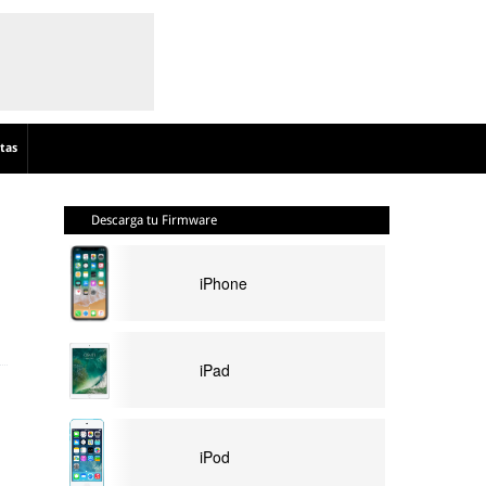
tas
Descarga tu Firmware
iPhone
iPad
iPod