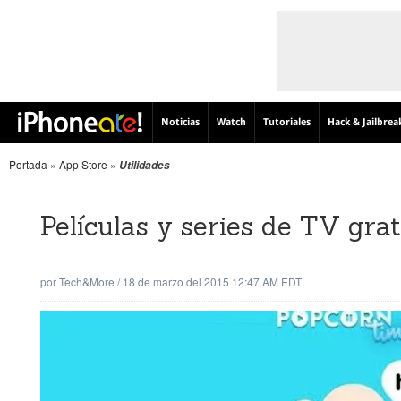
Noticias
Watch
Tutoriales
Hack & Jailbrea
Portada
»
App Store
»
Utilidades
Películas y series de TV gr
por
Tech&More
/
18 de marzo del 2015 12:47 AM EDT