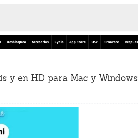
k
Desbloquea
Accesorios
Cydia
App Store
OSx
Firmware
Respues
atis y en HD para Mac y Windows