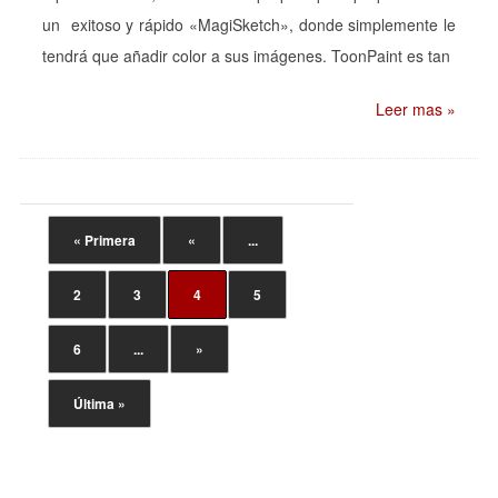
un exitoso y rápido «MagiSketch», donde simplemente le
tendrá que añadir color a sus imágenes. ToonPaint es tan
Leer mas »
« Primera
«
...
2
3
4
5
6
...
»
Última »