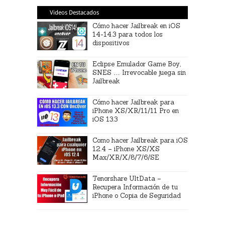
Videos Destacados
Cómo hacer Jailbreak en iOS
14-14.3 para todos los
dispositivos
Eclipse Emulador Game Boy,
SNES … Irrevocable juega sin
Jailbreak
Cómo hacer Jailbreak para
iPhone XS/XR/11/11 Pro en
iOS 13.3
Como hacer Jailbreak para iOS
12.4 – iPhone XS/XS
Max/XR/X/8/7/6/SE
Tenorshare UltData –
Recupera Información de tu
iPhone o Copia de Seguridad