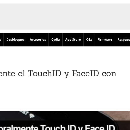
k
Desbloquea
Accesorios
Cydia
App Store
OSx
Firmware
Respues
nte el TouchID y FaceID con