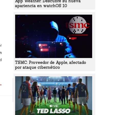
App Weather: Descubre su nueva
apariencia en watchOS 10
or
un
ad
TSMC: Proveedor de Apple, afectado
por ataque cibernético
 »