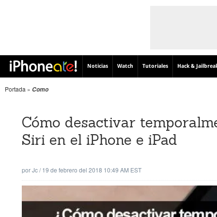
Noticias
Watch
Tutoriales
Hack & Jailbrea
Portada
»
Como
Cómo desactivar temporalme
Siri en el iPhone e iPad
por
Jc
/
19 de febrero del 2018 10:49 AM EST