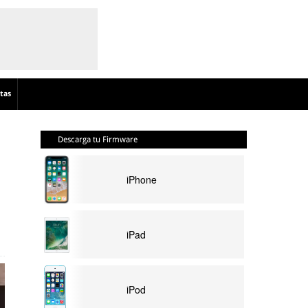
tas
Descarga tu Firmware
iPhone
iPad
iPod