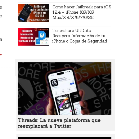
de
Como hacer Jailbreak para iOS
12.4 – iPhone XS/XS
le
Max/XR/X/8/7/6/SE
Tenorshare UltData –
Recupera Información de tu
na
iPhone o Copia de Seguridad
 »
Threads: La nueva plataforma que
reemplazará a Twitter