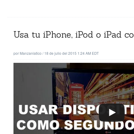
Usa tu iPhone, iPod o iPad 
por
Manzaniatico
/
18 de julio del 2015 1:24 AM EDT