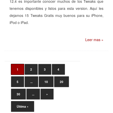
12.4 es importante conocer muchos de los Tweaks que
tenemos disponibles y listos para esta version. Aquí les
dejamos 15 Tweaks Gratis muy buenos para su iPhone,
iPod o iPad.
Leer mas »
1
2
3
4
5
...
10
20
30
...
»
Última »