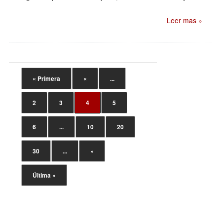
Leer mas »
« Primera
«
...
2
3
4
5
6
...
10
20
30
...
»
Última »