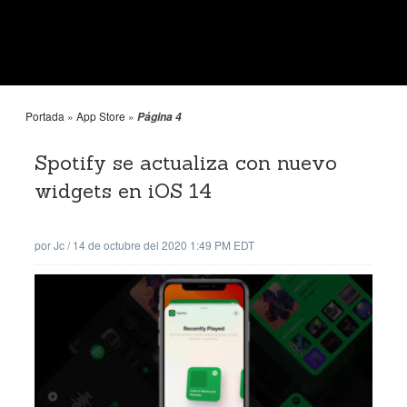
Portada
»
App Store
»
Página 4
Spotify se actualiza con nuevo
widgets en iOS 14
por
Jc
/
14 de octubre del 2020 1:49 PM EDT