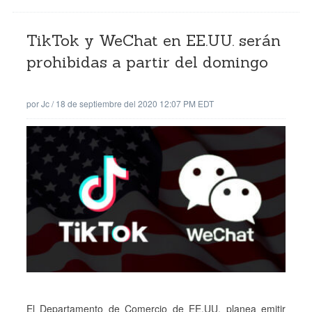
TikTok y WeChat en EE.UU. serán
prohibidas a partir del domingo
por
Jc
/
18 de septiembre del 2020 12:07 PM EDT
El Departamento de Comercio de EE.UU. planea emitir