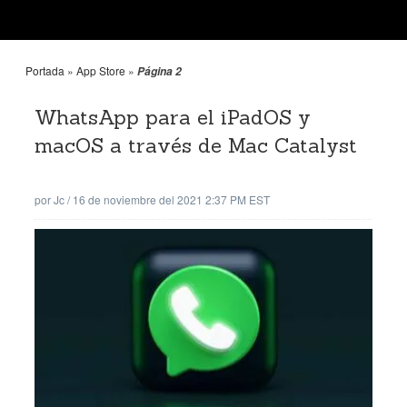
Portada
»
App Store
»
Página 2
WhatsApp para el iPadOS y
macOS a través de Mac Catalyst
por
Jc
/
16 de noviembre del 2021 2:37 PM EST