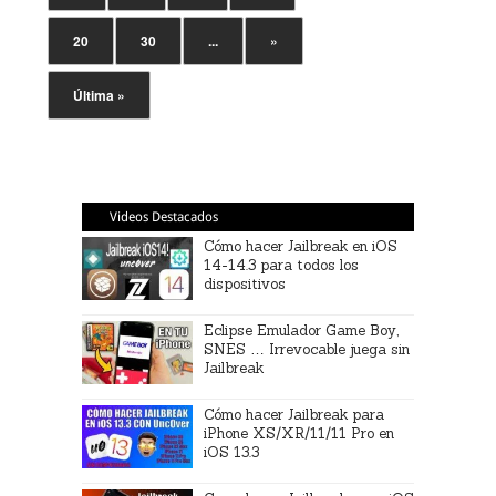
20
30
...
»
Última »
Videos Destacados
Cómo hacer Jailbreak en iOS
14-14.3 para todos los
dispositivos
Eclipse Emulador Game Boy,
SNES … Irrevocable juega sin
Jailbreak
Cómo hacer Jailbreak para
iPhone XS/XR/11/11 Pro en
iOS 13.3