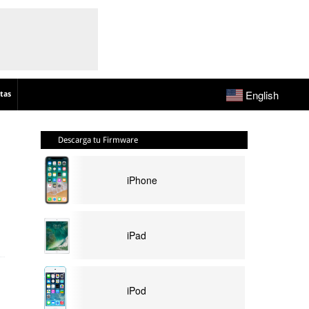
English
tas
Descarga tu Firmware
iPhone
iPad
iPod