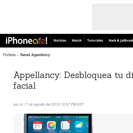
Noticias
Watch
Tutoriales
Hack & Jailbrea
Portada
»
Tweak Appellancy
Appellancy: Desbloquea tu d
facial
por
Jc
/
7 de agosto del 2015 12:57 PM EDT