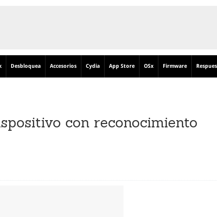
k
Desbloquea
Accesorios
Cydia
App Store
OSx
Firmware
Respues
ispositivo con reconocimiento