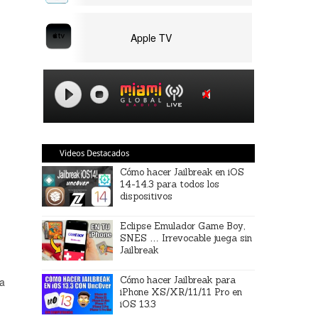
Apple TV
Videos Destacados
Cómo hacer Jailbreak en iOS
14-14.3 para todos los
dispositivos
Eclipse Emulador Game Boy,
SNES … Irrevocable juega sin
Jailbreak
Cómo hacer Jailbreak para
ra
iPhone XS/XR/11/11 Pro en
iOS 13.3