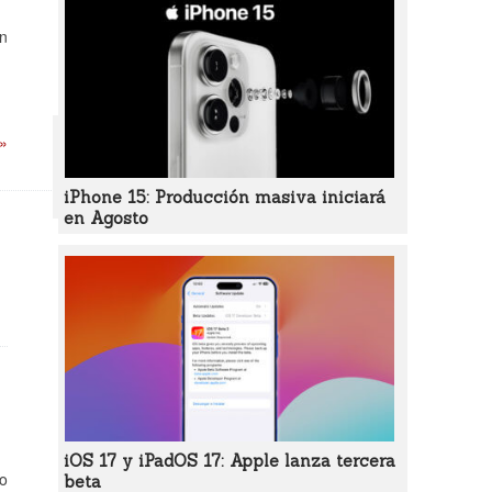
on
 »
iPhone 15: Producción masiva iniciará
en Agosto
iOS 17 y iPadOS 17: Apple lanza tercera
ño
beta