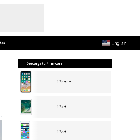
English
tas
Descarga tu Firmware
iPhone
iPad
iPod