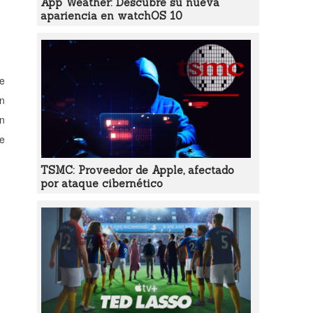
App Weather: Descubre su nueva
apariencia en watchOS 10
de
n
en
te
TSMC: Proveedor de Apple, afectado
por ataque cibernético