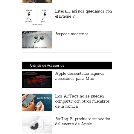
Literal…así nos quedamos con
el iPhone 7
Airpods modernos
Análisis de Accesorios
Apple descontinúa algunos
accesorios para Mac
Los AirTags no se pueden
compartir con otros miembros
de la familia
AirTag: El producto innovador
del evento de Apple