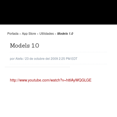
Portada
»
App Store
»
Utilidades
»
Models 1.0
Models 1.0
por
Alefa
/
23 de octubre del 2009 2:25 PM EDT
http://www.youtube.com/watch?v=h8lAyWQGLGE