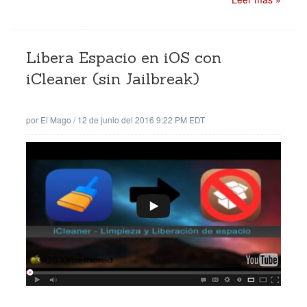
Libera Espacio en iOS con
iCleaner (sin Jailbreak)
por
El Mago
/
12 de junio del 2016 9:22 PM EDT