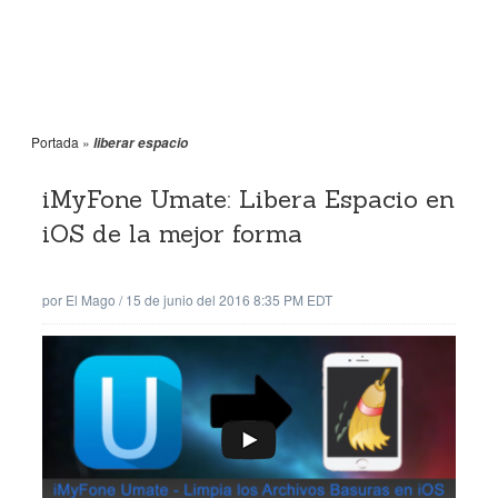
Portada
»
liberar espacio
iMyFone Umate: Libera Espacio en
iOS de la mejor forma
por
El Mago
/
15 de junio del 2016 8:35 PM EDT