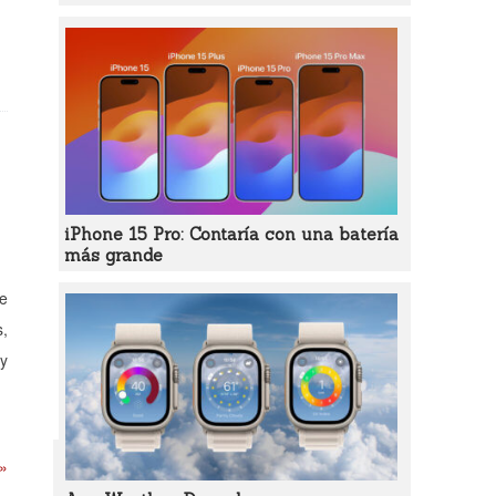
iPhone 15 Pro: Contaría con una batería
más grande
te
s,
 y
 »