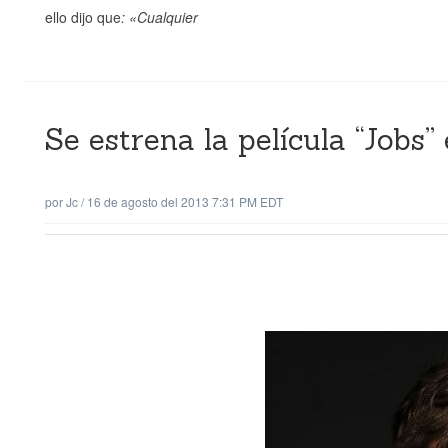
ello dijo que
: «Cualquier
Se estrena la película “Jobs
por
Jc
/
16 de agosto del 2013 7:31 PM EDT