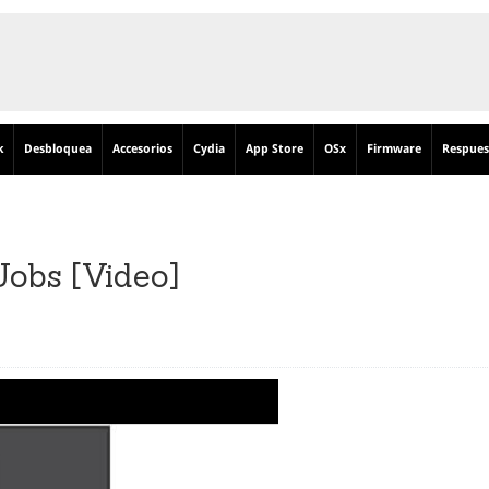
k
Desbloquea
Accesorios
Cydia
App Store
OSx
Firmware
Respues
Jobs [Video]