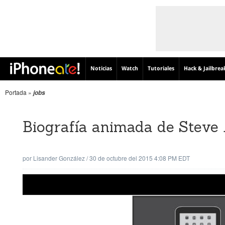
Noticias
Watch
Tutoriales
Hack & Jailbrea
Portada
»
jobs
Biografía animada de Steve 
por
Lisander González
/
30 de octubre del 2015 4:08 PM EDT