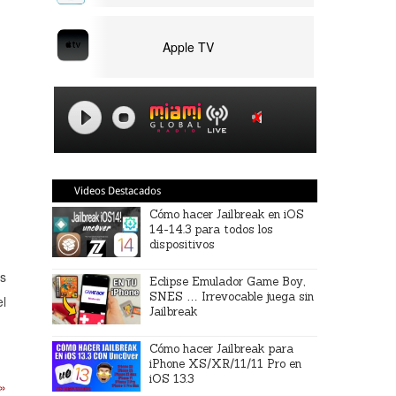
Apple TV
Videos Destacados
Cómo hacer Jailbreak en iOS
14-14.3 para todos los
dispositivos
as
Eclipse Emulador Game Boy,
SNES … Irrevocable juega sin
el
Jailbreak
Cómo hacer Jailbreak para
iPhone XS/XR/11/11 Pro en
iOS 13.3
 »