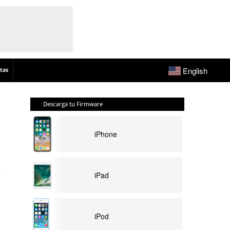
English
tas
Descarga tu Firmware
iPhone
iPad
iPod