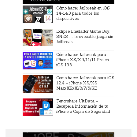
Videos Destacados
Cómo hacer Jailbreak en iOS
14-14.3 para todos los
dispositivos
Eclipse Emulador Game Boy,
SNES … Irrevocable juega sin
Jailbreak
Cómo hacer Jailbreak para
iPhone XS/XR/11/11 Pro en
iOS 13.3
Como hacer Jailbreak para iOS
12.4 – iPhone XS/XS
Max/XR/X/8/7/6/SE
Tenorshare UltData –
Recupera Información de tu
iPhone o Copia de Seguridad