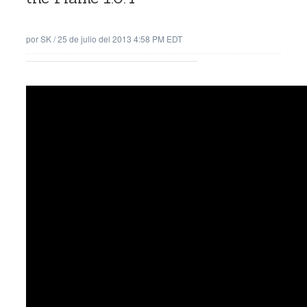
por
SK
/
25 de julio del 2013 4:58 PM EDT