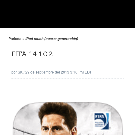
Portada
»
iPod touch (cuarta generación)
FIFA 14 1.0.2
por
SK
/
29 de septiembre del 2013 3:16 PM EDT