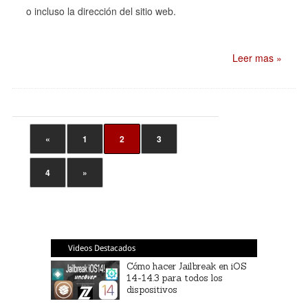
o incluso la dirección del sitio web.
Leer mas »
«
1
2
3
4
»
Videos Destacados
Cómo hacer Jailbreak en iOS
14-14.3 para todos los
dispositivos