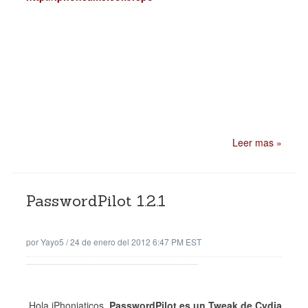
Leer mas »
PasswordPilot 1.2.1
por
Yayo5
/
24 de enero del 2012 6:47 PM EST
Hola iPhoniaticos,
PasswordPilot es un Tweak de Cydia