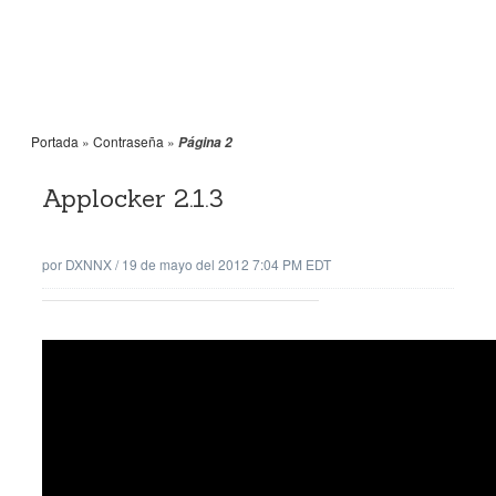
Portada
»
Contraseña
»
Página 2
Applocker 2.1.3
por
DXNNX
/
19 de mayo del 2012 7:04 PM EDT