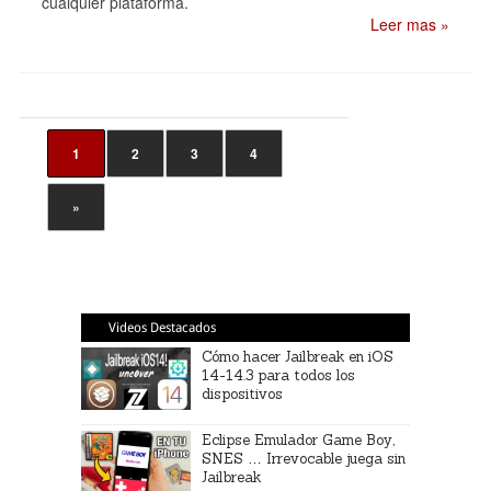
cualquier plataforma.
Leer mas »
1
2
3
4
»
Videos Destacados
Cómo hacer Jailbreak en iOS
14-14.3 para todos los
dispositivos
Eclipse Emulador Game Boy,
SNES … Irrevocable juega sin
Jailbreak