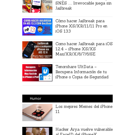
SNES … Irrevocable juega sin
Jailbreak
Cómo hacer Jailbreak para
iPhone XS/XR/11/11 Pro en
iOS 13.3
Como hacer Jailbreak para iOS
12.4 – iPhone XS/XS
Max/XR/X/8/7/6/SE
Tenorshare UltData –
Recupera Información de tu
iPhone o Copia de Seguridad
Humor
Los mejores Memes del iPhone
11
Hacker Arya vuelve vulnerable
al FaceID del iPhoneX