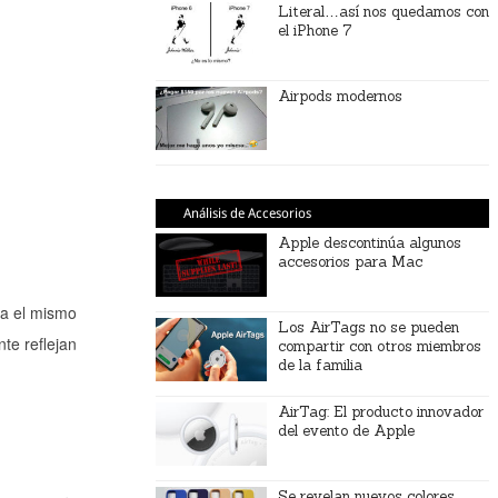
Literal…así nos quedamos con
el iPhone 7
Airpods modernos
Análisis de Accesorios
Apple descontinúa algunos
accesorios para Mac
a el mismo
Los AirTags no se pueden
te reflejan
compartir con otros miembros
de la familia
AirTag: El producto innovador
del evento de Apple
Se revelan nuevos colores