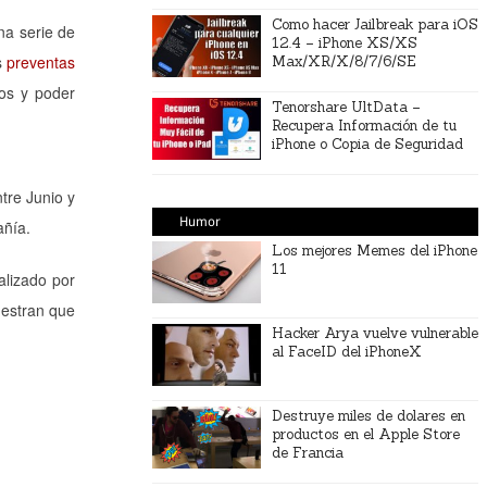
Como hacer Jailbreak para iOS
na serie de
12.4 – iPhone XS/XS
s
preventas
Max/XR/X/8/7/6/SE
dos y poder
Tenorshare UltData –
Recupera Información de tu
iPhone o Copia de Seguridad
tre Junio y
Humor
añía.
Los mejores Memes del iPhone
11
alizado por
uestran que
Hacker Arya vuelve vulnerable
al FaceID del iPhoneX
Destruye miles de dolares en
productos en el Apple Store
de Francia