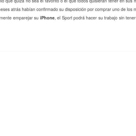
lo que quizá no sea el favorito o el que todos quisieran tener en sus
meses atrás habían confirmado su disposición por comprar uno de los 
emente emparejar su
iPhone
, el Sport podrá hacer su trabajo sin tene