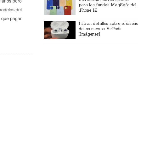
 manos pero
para las fundas MagSafe del
modelos del
iPhone 12
r que pagar
Filtran detalles sobre el diseño
de los nuevos AirPods
[Imágenes]