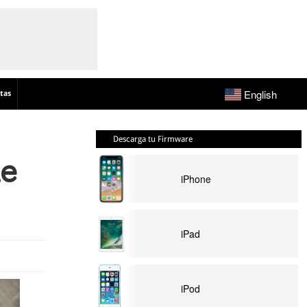
English
tas
Descarga tu Firmware
de
iPhone
iPad
iPod