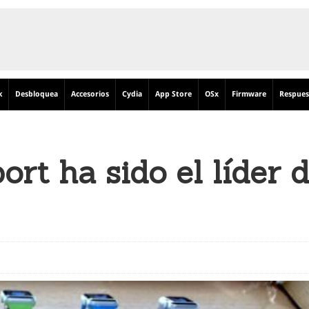
k
Desbloquea
Accesorios
Cydia
App Store
OSx
Firmware
Respues
rt ha sido el líder 