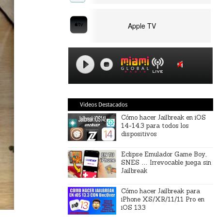
Apple TV
Videos Destacados
Cómo hacer Jailbreak en iOS
14-14.3 para todos los
dispositivos
Eclipse Emulador Game Boy,
SNES … Irrevocable juega sin
Jailbreak
Cómo hacer Jailbreak para
iPhone XS/XR/11/11 Pro en
iOS 13.3