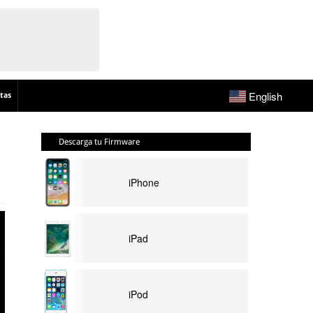
English
tas
Descarga tu Firmware
iPhone
iPad
iPod