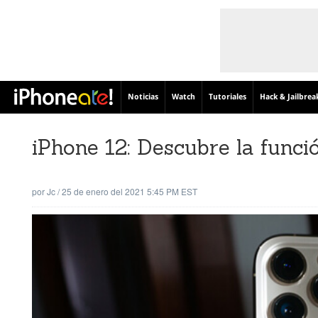
Noticias
Watch
Tutoriales
Hack & Jailbrea
iPhone 12: Descubre la funci
por
Jc
/
25 de enero del 2021 5:45 PM EST