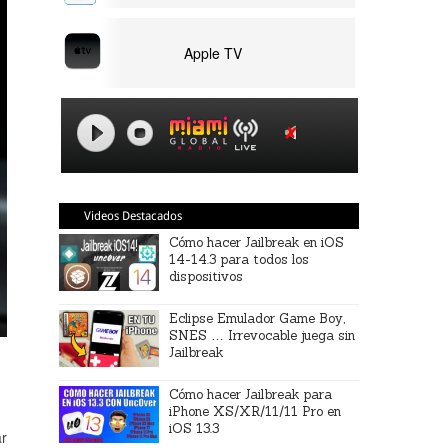
Apple TV
Videos Destacados
Cómo hacer Jailbreak en iOS
14-14.3 para todos los
dispositivos
Eclipse Emulador Game Boy,
SNES … Irrevocable juega sin
Jailbreak
Cómo hacer Jailbreak para
iPhone XS/XR/11/11 Pro en
iOS 13.3
ar