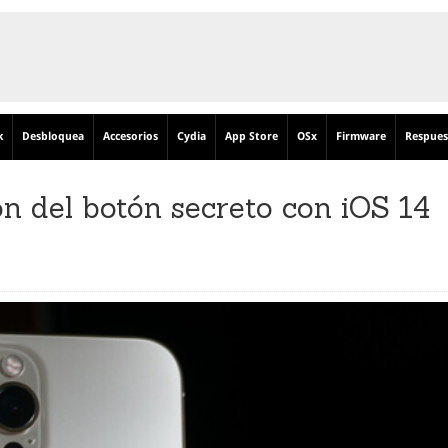
k
Desbloquea
Accesorios
Cydia
App Store
OSx
Firmware
Respues
ón del botón secreto con iOS 14