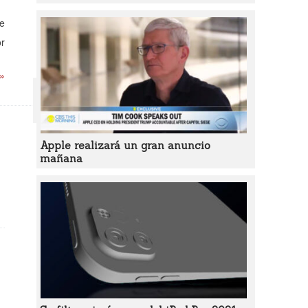
ue
or
 »
Apple realizará un gran anuncio
mañana