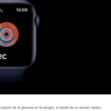
ización de la glucosa en la sangre, a través de un sensor óptico.