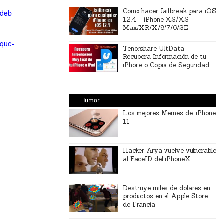
Como hacer Jailbreak para iOS
-deb-
12.4 – iPhone XS/XS
Max/XR/X/8/7/6/SE
-que-
Tenorshare UltData –
Recupera Información de tu
iPhone o Copia de Seguridad
Humor
Los mejores Memes del iPhone
11
Hacker Arya vuelve vulnerable
al FaceID del iPhoneX
Destruye miles de dolares en
productos en el Apple Store
de Francia