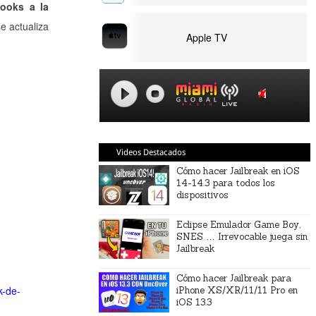
ooks a la
e actualiza
Apple TV
Videos Destacados
Cómo hacer Jailbreak en iOS
14-14.3 para todos los
dispositivos
Eclipse Emulador Game Boy,
SNES … Irrevocable juega sin
Jailbreak
Cómo hacer Jailbreak para
k-de-
iPhone XS/XR/11/11 Pro en
iOS 13.3