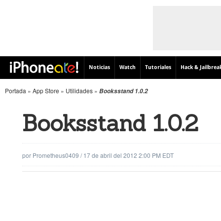
Noticias
Watch
Tutoriales
Hack & Jailbrea
Portada
»
App Store
»
Utilidades
»
Booksstand 1.0.2
Booksstand 1.0.2
por
Prometheus0409
/
17 de abril del 2012 2:00 PM EDT