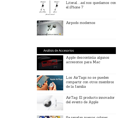
Literal…así nos quedamos con
el iPhone 7
Airpods modernos
Análisis de Accesorios
Apple descontinúa algunos
accesorios para Mac
Los AirTags no se pueden
compartir con otros miembros
de la familia
AirTag: El producto innovador
del evento de Apple
Se revelan nuevos colores