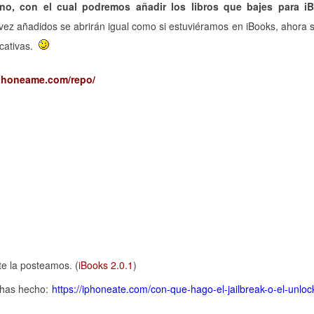
, con el cual podremos añadir los libros que bajes para iB
 vez añadidos se abrirán igual como si estuviéramos en iBooks, ahora s
icativas.
iphoneame.com/repo/
e la posteamos. (
iBooks 2.0.1
)
o has hecho:
https://iphoneate.com/con-que-hago-el-jailbreak-o-el-unloc