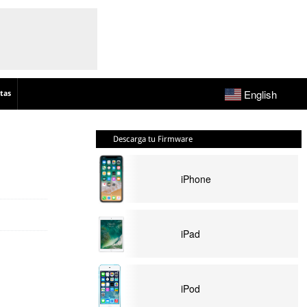
English
tas
Descarga tu Firmware
iPhone
iPad
iPod