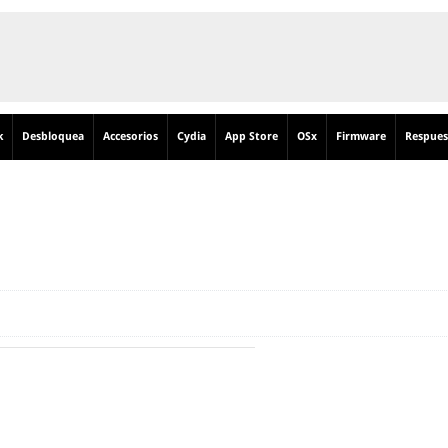
k
Desbloquea
Accesorios
Cydia
App Store
OSx
Firmware
Respues