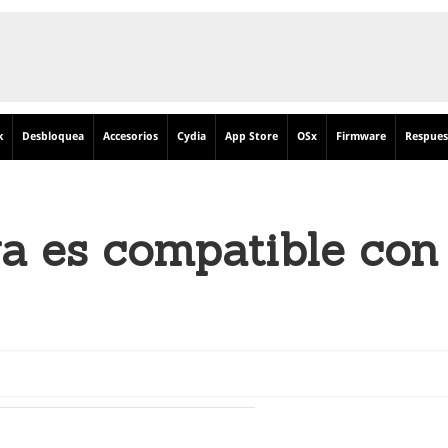
k
Desbloquea
Accesorios
Cydia
App Store
OSx
Firmware
Respues
a es compatible con