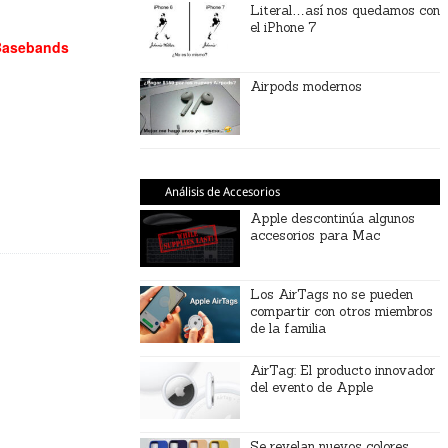
Literal…así nos quedamos con
el iPhone 7
Basebands
Airpods modernos
Análisis de Accesorios
Apple descontinúa algunos
accesorios para Mac
Los AirTags no se pueden
compartir con otros miembros
de la familia
AirTag: El producto innovador
del evento de Apple
Se revelan nuevos colores