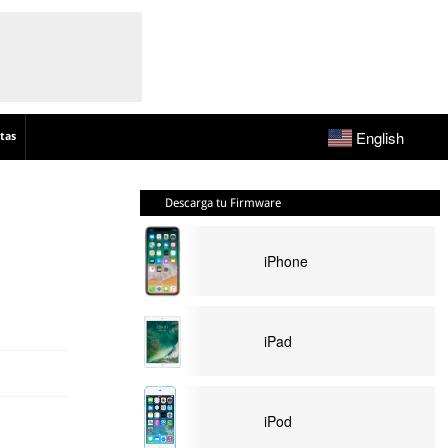
English
tas
Descarga tu Firmware
iPhone
iPad
iPod