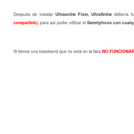
Después de instalar
Ultrasn0w Fixer, UltraSn0w
debería fu
compatible),
para así poder utilizar el
Samrtphone con cualqu
Si tienes una baseband que no esta en la lista
NO FUNCIONA