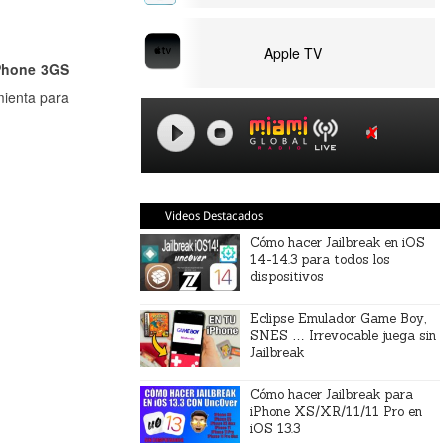
Apple TV
iPhone 3GS
mienta para
Videos Destacados
Cómo hacer Jailbreak en iOS
14-14.3 para todos los
dispositivos
Eclipse Emulador Game Boy,
SNES … Irrevocable juega sin
Jailbreak
Cómo hacer Jailbreak para
iPhone XS/XR/11/11 Pro en
iOS 13.3