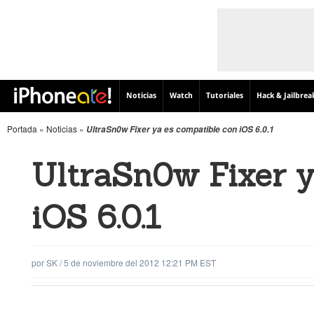
Noticias
Watch
Tutoriales
Hack & Jailbrea
Portada
»
Noticias
»
UltraSn0w Fixer ya es compatible con iOS 6.0.1
UltraSn0w Fixer y
iOS 6.0.1
por
SK
/
5 de noviembre del 2012 12:21 PM EST