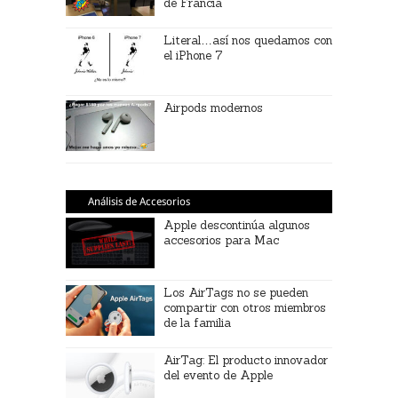
de Francia
Literal…así nos quedamos con
el iPhone 7
Airpods modernos
Análisis de Accesorios
Apple descontinúa algunos
accesorios para Mac
Los AirTags no se pueden
compartir con otros miembros
de la familia
AirTag: El producto innovador
del evento de Apple