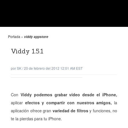
Portada
»
viddy appstore
Viddy 1.5.1
por
SK
/
20 de febrero del 2012 12:01 AM EST
Con
Viddy podemos grabar vídeo desde el iPhone,
aplicar
efectos y compartir con nuestros amigos,
la
aplicación ofrece gran
variedad de filtros
y funciones, no
te la pierdas para tu iPhone.