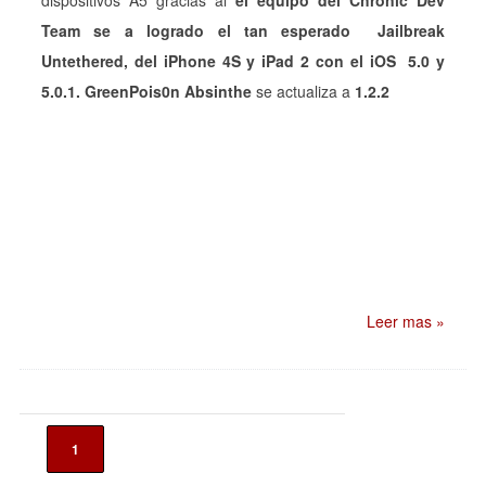
dispositivos A5 gracias al
el equipo del Chronic Dev
Team se a logrado el tan esperado Jailbreak
Untethered, del iPhone 4S y iPad 2 con el iOS 5.0 y
5.0.1.
GreenPois0n Absinthe
se actualiza a
1.2.2
Leer mas »
1