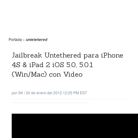
Portada
»
untetehered
Jailbreak Untethered para iPhone
4S & iPad 2 iOS 5.0, 5.0.1
(Win/Mac) con Video
por
SK
/
20 de enero del 2012 12:25 PM EST