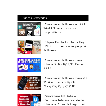
Videos Destacados
Cómo hacer Jailbreak en iOS
14-14.3 para todos los
dispositivos
Eclipse Emulador Game Boy,
SNES … Irrevocable juega sin
Jailbreak
Cómo hacer Jailbreak para
iPhone XS/XR/11/11 Pro en
iOS 13.3
Como hacer Jailbreak para iOS
12.4 – iPhone XS/XS
Max/XR/X/8/7/6/SE
Tenorshare UltData –
Recupera Información de tu
iPhone o Copia de Seguridad