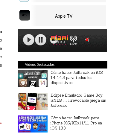
Apple TV
ca
ro
de
ue
si
Videos Destacados
Cómo hacer Jailbreak en iOS
14-14.3 para todos los
dispositivos
Eclipse Emulador Game Boy,
SNES … Irrevocable juega sin
Jailbreak
Cómo hacer Jailbreak para
 »
iPhone XS/XR/11/11 Pro en
iOS 13.3