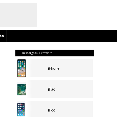
tas
Descarga tu Firmware
iPhone
iPad
iPod