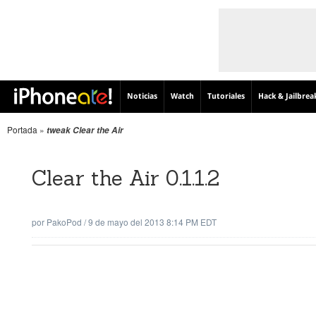
Noticias
Watch
Tutoriales
Hack & Jailbrea
Portada
»
tweak Clear the Air
Clear the Air 0.1.1.2
por
PakoPod
/
9 de mayo del 2013 8:14 PM EDT