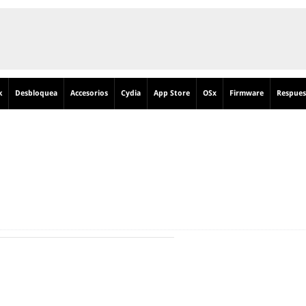
k
Desbloquea
Accesorios
Cydia
App Store
OSx
Firmware
Respues