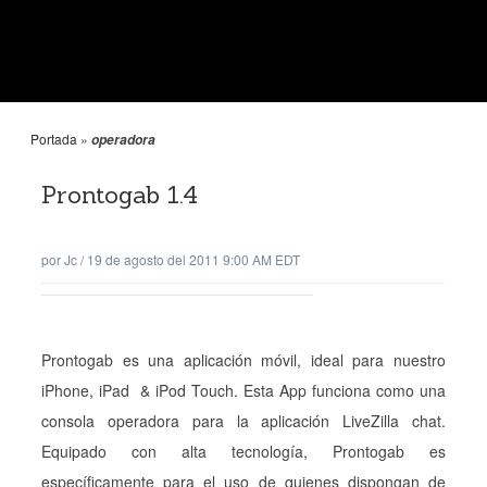
Portada
»
operadora
Prontogab 1.4
por
Jc
/
19 de agosto del 2011 9:00 AM EDT
Prontogab es una aplicación móvil, ideal para nuestro
iPhone, iPad & iPod Touch. Esta App funciona como una
consola operadora para la aplicación LiveZilla chat.
Equipado con alta tecnología, Prontogab es
específicamente para el uso de quienes dispongan de