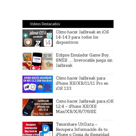
Videos Destacados
Cómo hacer Jailbreak en iOS
14-14.3 para todos los
dispositivos
Eclipse Emulador Game Boy,
SNES … Irrevocable juega sin
Jailbreak
Cómo hacer Jailbreak para
iPhone XS/XR/11/11 Pro en
iOS 13.3
Como hacer Jailbreak para iOS
12.4 – iPhone XS/XS
Max/XR/X/8/7/6/SE
Tenorshare UltData –
Recupera Información de tu
iPhone o Copia de Seguridad