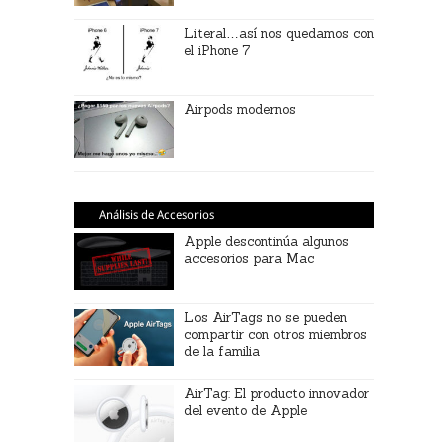
Literal…así nos quedamos con
el iPhone 7
Airpods modernos
Análisis de Accesorios
Apple descontinúa algunos
accesorios para Mac
Los AirTags no se pueden
compartir con otros miembros
de la familia
AirTag: El producto innovador
del evento de Apple