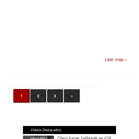
Leer mas »
1
2
3
»
Videos Destacados
Cómo hacer Jailbreak en iOS