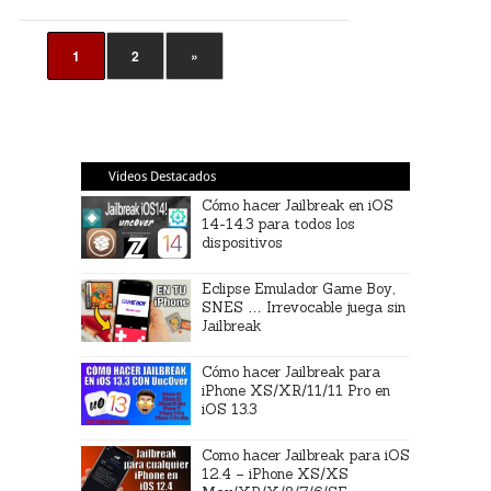
1
2
»
Videos Destacados
Cómo hacer Jailbreak en iOS
14-14.3 para todos los
dispositivos
Eclipse Emulador Game Boy,
SNES … Irrevocable juega sin
Jailbreak
Cómo hacer Jailbreak para
iPhone XS/XR/11/11 Pro en
iOS 13.3
Como hacer Jailbreak para iOS
12.4 – iPhone XS/XS