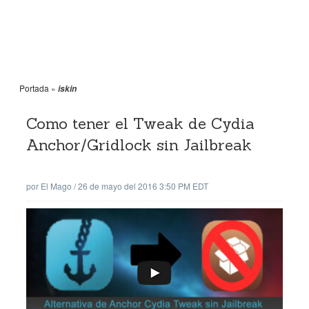
Portada
»
iskin
Como tener el Tweak de Cydia
Anchor/Gridlock sin Jailbreak
por
El Mago
/
26 de mayo del 2016 3:50 PM EDT