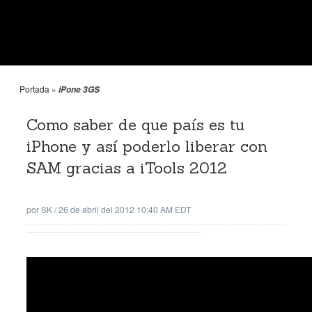
Portada
»
iPone 3GS
Como saber de que país es tu
iPhone y así poderlo liberar con
SAM gracias a iTools 2012
por
SK
/
26 de abril del 2012 10:40 AM EDT