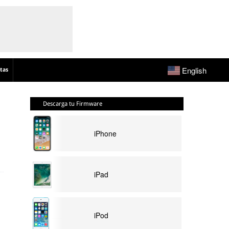
English
tas
Descarga tu Firmware
iPhone
iPad
iPod