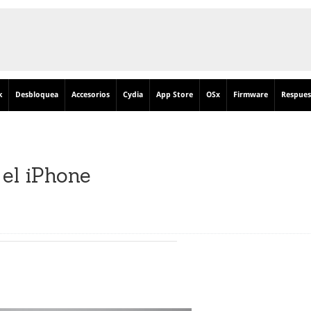
k
Desbloquea
Accesorios
Cydia
App Store
OSx
Firmware
Respues
el iPhone