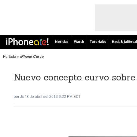
Noticias
Watch
Tutoriales
Hack & Jailbrea
Portada
»
iPhone Curve
Nuevo concepto curvo sobre 
por
Jc
/
8 de abril del 2013 6:22 PM EDT