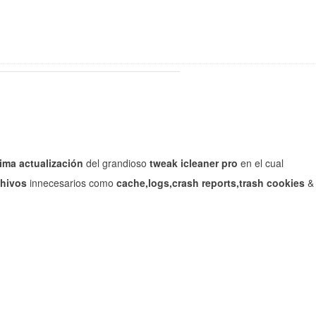
tima
actualización
del grandioso
tweak icleaner pro
en el cual
chivos
innecesarios como
cache,logs,crash reports,trash cookies
&