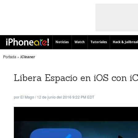
Noticias
Watch
Tutoriales
Hack & Jailbrea
Portada
»
iCleaner
Libera Espacio en iOS con iC
por
El Mago
/
12 de junio del 2016 9:22 PM EDT