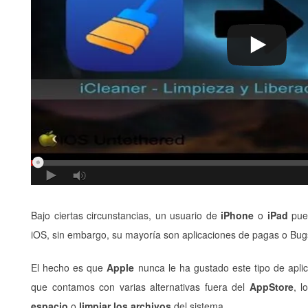
Bajo ciertas circunstancias, un usuario de
iPhone
o
iPad
pued
iOS, sin embargo, su mayoría son aplicaciones de pagas o Bug
El hecho es que
Apple
nunca le ha gustado este tipo de aplic
que contamos con varias alternativas fuera del
AppStore
, l
espacio
o
limpiar los archivos
del sistema