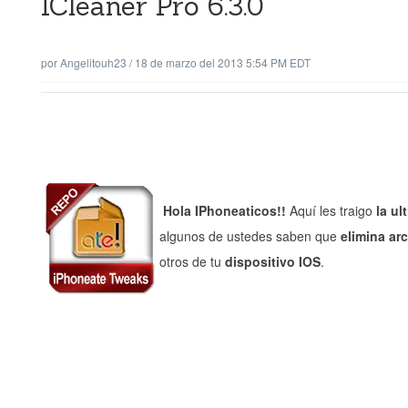
ICleaner Pro 6.3.0
por
Angelitouh23
/
18 de marzo del 2013 5:54 PM EDT
Hola IPhoneaticos!!
Aquí les traigo
la ul
algunos de ustedes saben que
elimina ar
otros de tu
dispositivo IOS
.