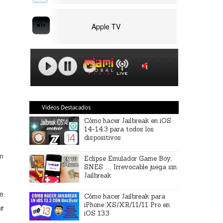
Apple TV
Videos Destacados
Cómo hacer Jailbreak en iOS
14-14.3 para todos los
dispositivos
en
Eclipse Emulador Game Boy,
SNES … Irrevocable juega sin
Jailbreak
de
Cómo hacer Jailbreak para
iPhone XS/XR/11/11 Pro en
ar
iOS 13.3