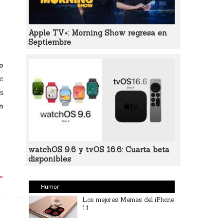
Apple TV+: Morning Show regresa en
Septiembre
o
e
s
en
watchOS 9.6 y tvOS 16.6: Cuarta beta
disponibles
 »
Humor
Los mejores Memes del iPhone
11