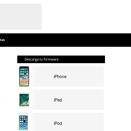
tas
Descarga tu Firmware
iPhone
iPad
iPod