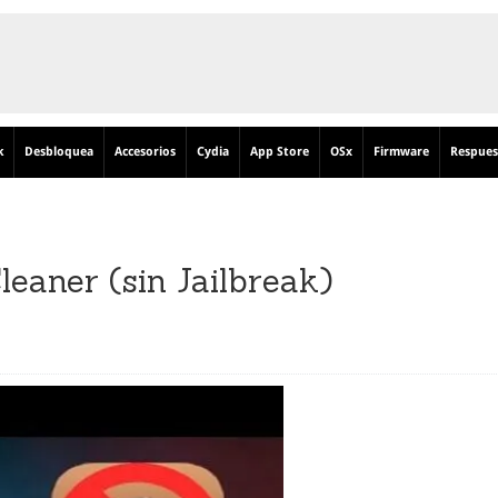
k
Desbloquea
Accesorios
Cydia
App Store
OSx
Firmware
Respues
leaner (sin Jailbreak)