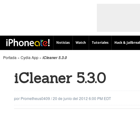
Noticias
Watch
Tutoriales
Hack & Jailbrea
Portada
»
Cydia App
»
iCleaner 5.3.0
iCleaner 5.3.0
por
Prometheus0409
/
20 de junio del 2012 6:00 PM EDT