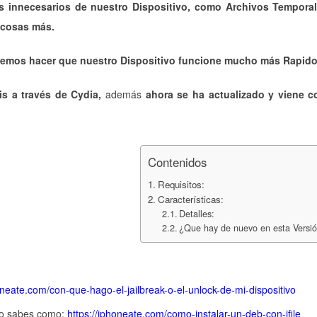
os innecesarios de nuestro Dispositivo, como Archivos Tempora
 cosas más.
demos hacer que nuestro Dispositivo funcione mucho más Rapid
tis a través de Cydia,
además
ahora se ha actualizado y viene 
Contenidos
Requisitos:
Características:
Detalles:
¿Que hay de nuevo en esta Versió
oneate.com/con-que-hago-el-jailbreak-o-el-unlock-de-mi-dispositivo
 no sabes como:
https://iphoneate.com/como-instalar-un-deb-con-ifile