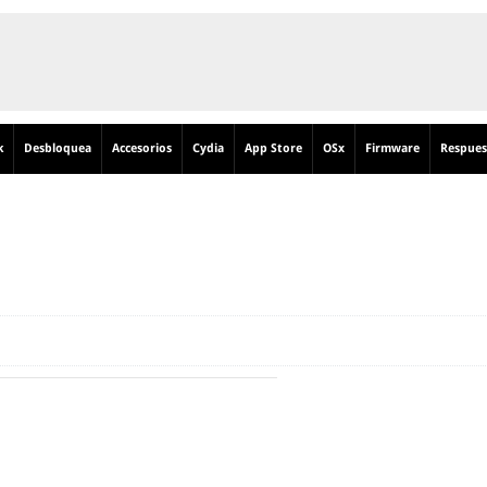
k
Desbloquea
Accesorios
Cydia
App Store
OSx
Firmware
Respues