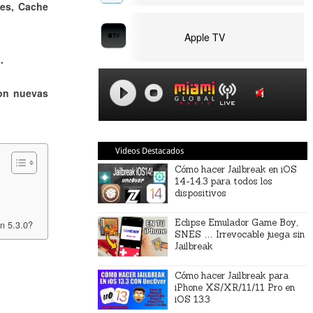
les, Cache
Apple TV
o.
con nuevas
Videos Destacados
Cómo hacer Jailbreak en iOS
14-14.3 para todos los
dispositivos
Eclipse Emulador Game Boy,
n 5.3.0?
SNES … Irrevocable juega sin
Jailbreak
Cómo hacer Jailbreak para
iPhone XS/XR/11/11 Pro en
iOS 13.3