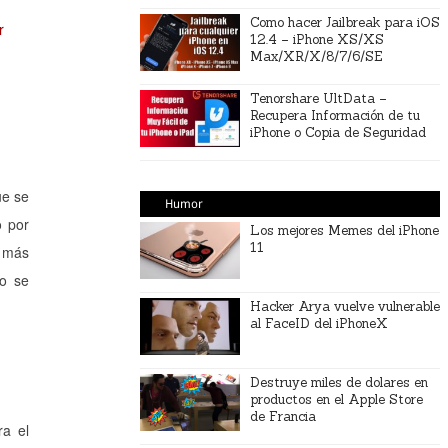
Como hacer Jailbreak para iOS
r
12.4 – iPhone XS/XS
Max/XR/X/8/7/6/SE
Tenorshare UltData –
Recupera Información de tu
iPhone o Copia de Seguridad
ue se
Humor
o por
Los mejores Memes del iPhone
11
á más
no se
Hacker Arya vuelve vulnerable
al FaceID del iPhoneX
Destruye miles de dolares en
productos en el Apple Store
de Francia
ra el