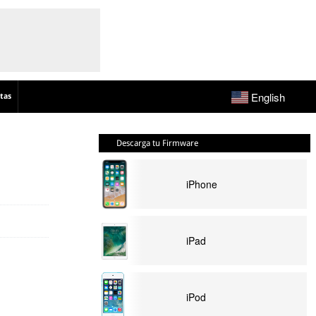
English
tas
Descarga tu Firmware
iPhone
iPad
iPod