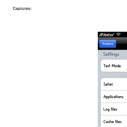
Captura
s: