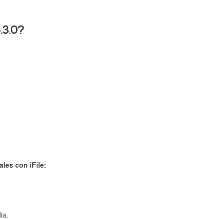
.3.0?
ales con iFile:
ia.