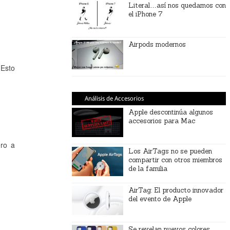
Literal…así nos quedamos con
el iPhone 7
Airpods modernos
 Esto
Análisis de Accesorios
Apple descontinúa algunos
accesorios para Mac
ero a
Los AirTags no se pueden
compartir con otros miembros
de la familia
AirTag: El producto innovador
del evento de Apple
Se revelan nuevos colores