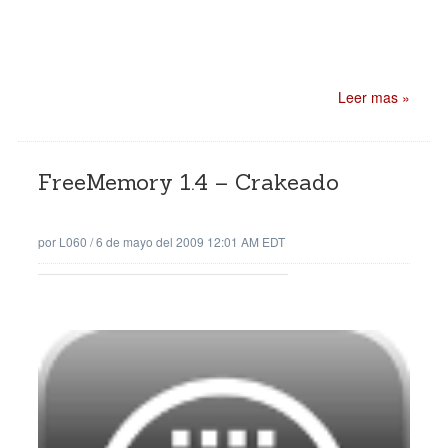
Leer mas »
FreeMemory 1.4 – Crakeado
por
L060
/
6 de mayo del 2009 12:01 AM EDT