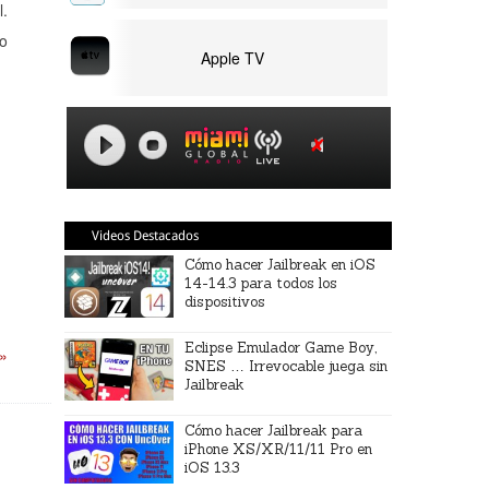
l.
eo
Apple TV
Videos Destacados
Cómo hacer Jailbreak en iOS
14-14.3 para todos los
dispositivos
Eclipse Emulador Game Boy,
 »
SNES … Irrevocable juega sin
Jailbreak
Cómo hacer Jailbreak para
iPhone XS/XR/11/11 Pro en
iOS 13.3