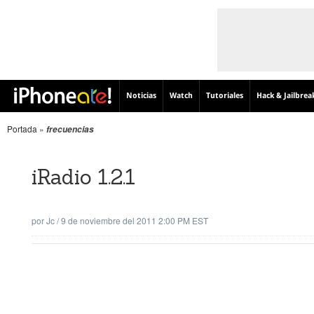
Noticias
Watch
Tutoriales
Hack & Jailbrea
Portada
»
frecuencias
iRadio 1.2.1
por
Jc
/
9 de noviembre del 2011 2:00 PM EST