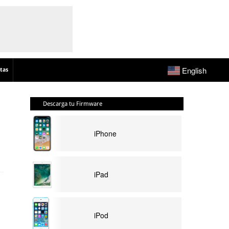
English
tas
Descarga tu Firmware
iPhone
iPad
iPod