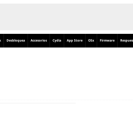
k
Desbloquea
Accesorios
Cydia
App Store
OSx
Firmware
Respues