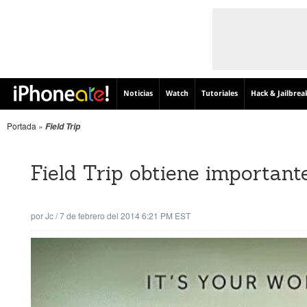
Noticias
Watch
Tutoriales
Hack & Jailbrea
Portada
»
Field Trip
Field Trip obtiene important
por
Jc
/
7 de febrero del 2014 6:21 PM EST