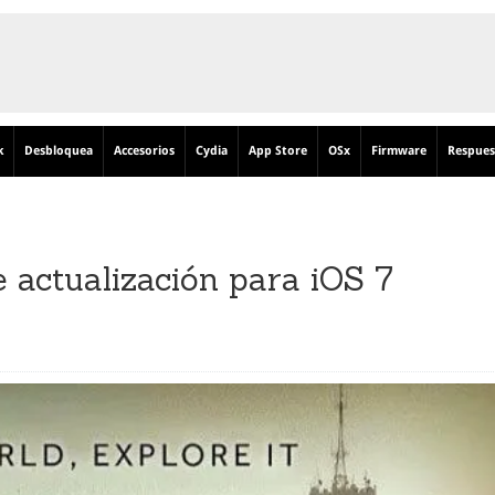
k
Desbloquea
Accesorios
Cydia
App Store
OSx
Firmware
Respues
e actualización para iOS 7