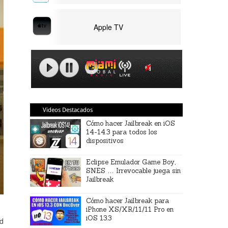
Apple TV
Videos Destacados
Cómo hacer Jailbreak en iOS
14-14.3 para todos los
dispositivos
Eclipse Emulador Game Boy,
SNES … Irrevocable juega sin
Jailbreak
Cómo hacer Jailbreak para
iPhone XS/XR/11/11 Pro en
iOS 13.3
ad