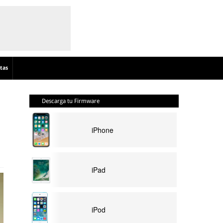
tas
Descarga tu Firmware
iPhone
iPad
iPod