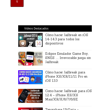
1
Videos Destacados
Cómo hacer Jailbreak en iOS
14-14.3 para todos los
dispositivos
Eclipse Emulador Game Boy,
SNES … Irrevocable juega sin
Jailbreak
Cómo hacer Jailbreak para
iPhone XS/XR/11/11 Pro en
iOS 13.3
Como hacer Jailbreak para iOS
12.4 – iPhone XS/XS
Max/XR/X/8/7/6/SE
Tenorshare UltData –