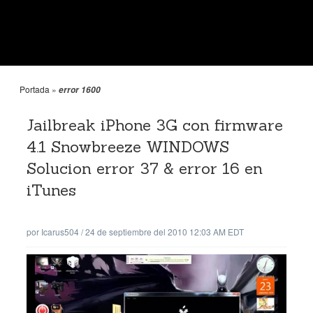
Portada
»
error 1600
Jailbreak iPhone 3G con firmware
4.1 Snowbreeze WINDOWS
Solucion error 37 & error 16 en
iTunes
por
Icarus504
/
24 de septiembre del 2010 12:03 AM EDT