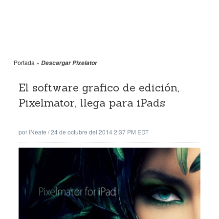
Portada
»
Descargar Pixelator
El software grafico de edición,
Pixelmator, llega para iPads
por
INeate
/
24 de octubre del 2014 2:37 PM EDT