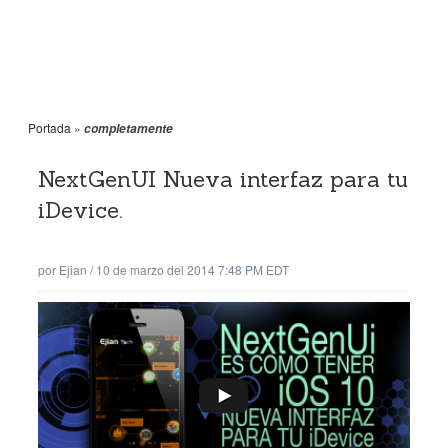
Portada
»
completamente
NextGenUI Nueva interfaz para tu
iDevice.
por
Ejian
/
10 de marzo del 2014 7:48 PM EDT