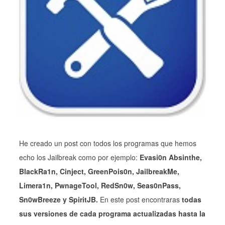
He creado un post con todos los programas que hemos
echo los Jailbreak como por ejemplo:
Evasi0n
Absinthe,
BlackRa1n, Cinject, GreenPois0n, JailbreakMe,
Limera1n, PwnageTool, RedSn0w, Seas0nPass,
Sn0wBreeze y SpiritJB.
En este post encontraras
todas
sus versiones de cada programa actualizadas hasta la