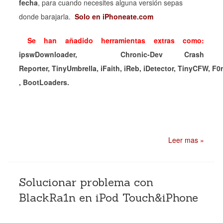
fecha
, para cuando necesites alguna versión sepas
donde barajarla.
Solo en iPhoneate.com
Se han añadido herramientas extras como:
ipswDownloader,
Chronic-Dev Crash
Reporter,
TinyUmbrella,
iFaith,
iReb,
iDetector,
TinyCFW,
F0
,
BootLoaders.
Leer mas »
Solucionar problema con
BlackRa1n en iPod Touch&iPhone