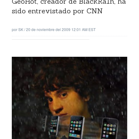
GeoHot, creador de BlackRa1n, ha
sido entrevistado por CNN
por
SK
/
20 de noviembre del 2009 12:01 AM EST