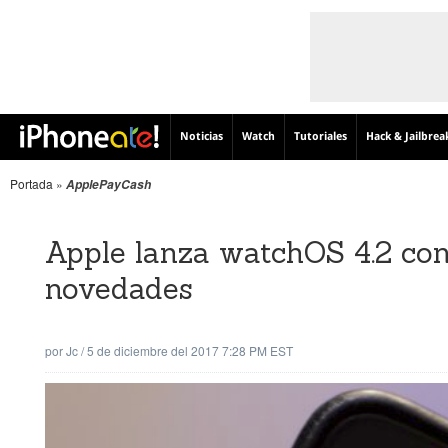
Noticias
Watch
Tutoriales
Hack & Jailbrea
Portada
»
ApplePayCash
Apple lanza watchOS 4.2 co
novedades
por
Jc
/
5 de diciembre del 2017 7:28 PM EST