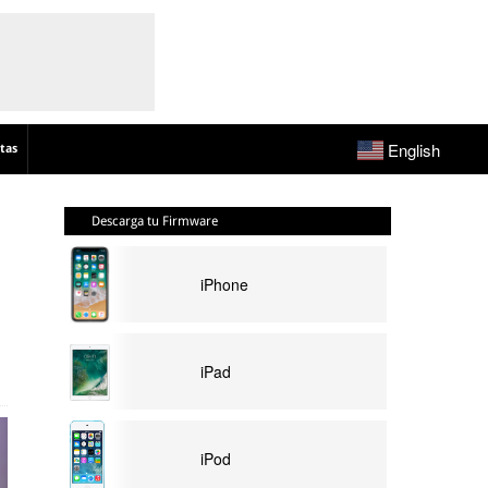
English
tas
Descarga tu Firmware
iPhone
iPad
iPod