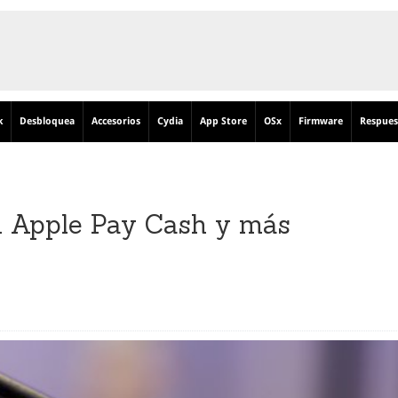
k
Desbloquea
Accesorios
Cydia
App Store
OSx
Firmware
Respues
n Apple Pay Cash y más